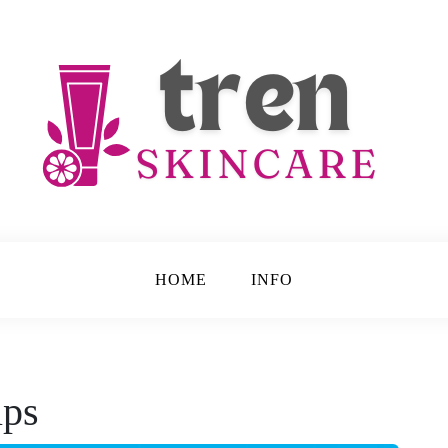
e
HOME
INFO
ips