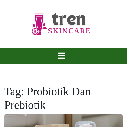
Skip
to
content
Tren Skincare
Tag:
Probiotik Dan
Prebiotik