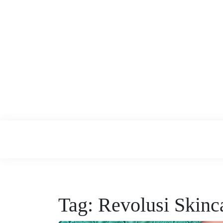
Skip
to
content
Tren Skincar
Tag:
Revolusi Skinc