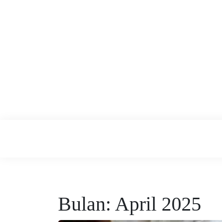
Skip
to
content
Tren Skincar
Bulan:
April 2025