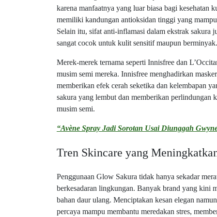
karena manfaatnya yang luar biasa bagi kesehatan k
memiliki kandungan antioksidan tinggi yang mampu 
Selain itu, sifat anti-inflamasi dalam ekstrak sakur
sangat cocok untuk kulit sensitif maupun berminyak
Merek-merek ternama seperti Innisfree dan L’Occit
musim semi mereka. Innisfree menghadirkan masker
memberikan efek cerah seketika dan kelembapan ya
sakura yang lembut dan memberikan perlindungan kul
musim semi.
“Avène Spray Jadi Sorotan Usai Diunggah Gwyne
Tren Skincare yang Meningkatka
Penggunaan Glow Sakura tidak hanya sekadar merawat
berkesadaran lingkungan. Banyak brand yang kini 
bahan daur ulang. Menciptakan kesan elegan namun 
percaya mampu membantu meredakan stres, memberik